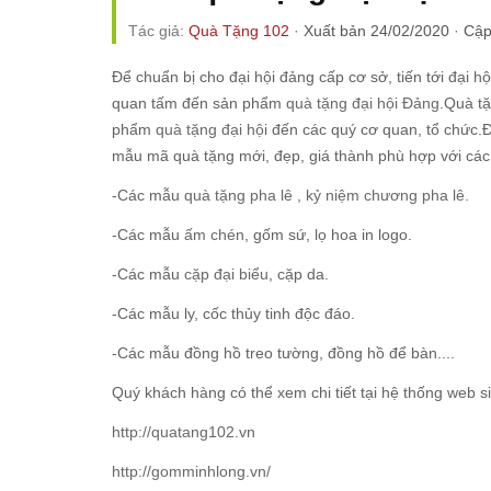
Tác giả:
Quà Tặng 102
·
Xuất bản 24/02/2020
·
Cập
Để chuẩn bị cho đại hội đảng cấp cơ sở, tiến tới đại 
quan tấm đến sản phẩm
quà tặng đại hội Đảng
.Quà tặ
phẩm
quà tặng đại hộ
i đến các quý cơ quan, tổ chức.Đ
mẫu mã quà tặng mới, đẹp, giá thành phù hợp với các 
-Các mẫu
quà tặng pha lê
,
kỷ niệm chương pha lê.
-Các mẫu
ấm chén
, gốm sứ, lọ hoa in logo.
-Các mẫu
cặp đại biểu
, cặp da.
-Các mẫu ly, cốc thủy tinh độc đáo.
-Các mẫu đồng hồ treo tường, đồng hồ để bàn....
Quý khách hàng có thể xem chi tiết tại hệ thống web si
http://quatang102.vn
http://gomminhlong.vn/