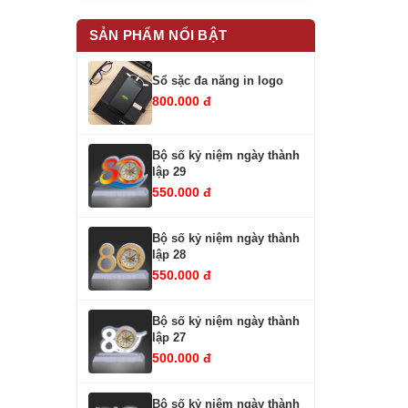
SẢN PHẨM NỔI BẬT
Sổ sặc đa năng in logo
800.000 đ
Bộ số kỷ niệm ngày thành
lập 29
550.000 đ
Bộ số kỷ niệm ngày thành
lập 28
550.000 đ
Bộ số kỷ niệm ngày thành
lập 27
500.000 đ
Bộ số kỷ niệm ngày thành