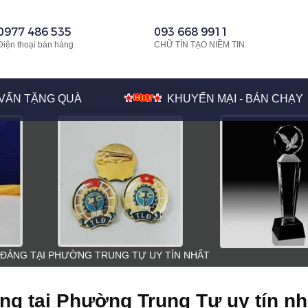
0977 486 535
093 668 9911
Điện thoại bán hàng
CHỮ TÍN TẠO NIỀM TIN
VẤN TẶNG QUÀ
KHUYẾN MẠI - BÁN CHẠY
 ĐẢNG TẠI PHƯỜNG TRUNG TỰ UY TÍN NHẤT
ng tại Phường Trung Tự uy tín nh