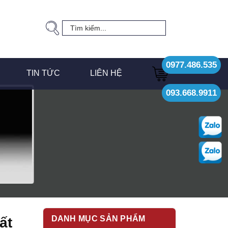
0977.486.535
TIN TỨC
LIÊN HỆ
093.668.9911
DANH MỤC SẢN PHẨM
ất