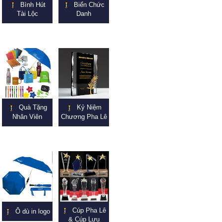
Bình Hút
Biển Chức
Tài Lộc
Danh
Quà Tặng
Kỷ Niệm
Nhân Viên
Chương Pha Lê
Cúp Pha Lê
Ô dù in logo
& Cúp Lưu