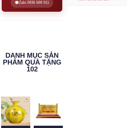
Zalo 0936 689 911
DANH MỤC SẢN
PHẨM QUÀ TẶNG
102