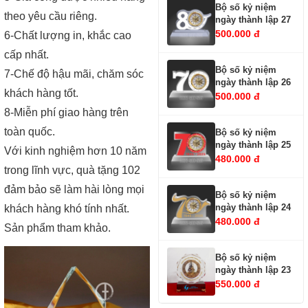
Bộ số kỷ niệm
theo yêu cầu riêng.
ngày thành lập 27
500.000 đ
6-Chất lượng in, khắc cao
cấp nhất.
Bộ số kỷ niệm
7-Chế độ hậu mãi, chăm sóc
ngày thành lập 26
khách hàng tốt.
500.000 đ
8-Miễn phí giao hàng trên
toàn quốc.
Bộ số kỷ niệm
ngày thành lập 25
Với kinh nghiệm hơn 10 năm
480.000 đ
trong lĩnh vực, quà tặng 102
đảm bảo sẽ làm hài lòng mọi
Bộ số kỷ niệm
ngày thành lập 24
khách hàng khó tính nhất.
480.000 đ
Sản phẩm tham khảo.
Bộ số kỷ niệm
ngày thành lập 23
550.000 đ