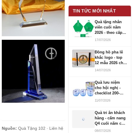
TIN TỨC MỚI NHẤT
Quà tặng nhân
viên cuối năm
2026 - theo cấp
bậc CBNV
17/07/2026
Đồng hồ pha lê
khắc logo - top
12 mẫu 2026 cho
doanh nghiệp
14/07/2026
Quà lưu niệm
cho hội nghị -
checklist 200-
1000 người
11/07/2026
Quà tri ân khách
hàng - cẩm nang
Q4 cuối năm cho
Nguồn:
Quà Tặng 102 ·
Liên hệ
doanh nghiệp
08/07/2026