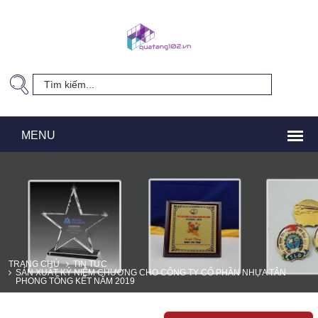
TRANG CHỦ
TIN TỨC
SẢN XUẤT KỶ NIỆM CHƯƠNG CHO CÔNG TY CỔ PHẦN NHỰA TÂN
PHONG TỔNG KẾT NĂM 2019