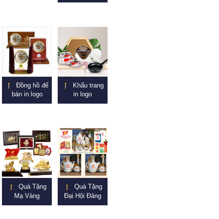
Đồng hồ để
Khẩu trang
bàn in logo
in logo
Quà Tặng
Quà Tặng
Mạ Vàng
Đại Hội Đảng