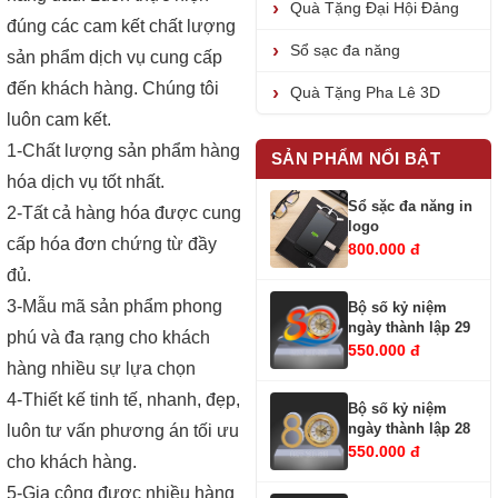
Quà Tặng Đại Hội Đảng
đúng các cam kết chất lượng
Sổ sạc đa năng
sản phẩm dịch vụ cung cấp
đến khách hàng. Chúng tôi
Quà Tặng Pha Lê 3D
luôn cam kết.
1-Chất lượng sản phẩm hàng
SẢN PHẨM NỔI BẬT
hóa dịch vụ tốt nhất.
Sổ sặc đa năng in
2-Tất cả hàng hóa được cung
logo
cấp hóa đơn chứng từ đầy
800.000 đ
đủ.
3-Mẫu mã sản phẩm phong
Bộ số kỷ niệm
ngày thành lập 29
phú và đa rạng cho khách
550.000 đ
hàng nhiều sự lựa chọn
4-Thiết kế tinh tế, nhanh, đẹp,
Bộ số kỷ niệm
ngày thành lập 28
luôn tư vấn phương án tối ưu
550.000 đ
cho khách hàng.
5-Gia công được nhiều hàng