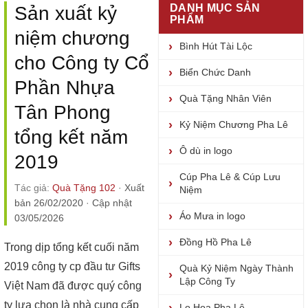
DANH MỤC SẢN
Sản xuất kỷ
PHẨM
niệm chương
Bình Hút Tài Lộc
cho Công ty Cổ
Biển Chức Danh
Phần Nhựa
Quà Tặng Nhân Viên
Tân Phong
Kỷ Niệm Chương Pha Lê
tổng kết năm
Ô dù in logo
2019
Cúp Pha Lê & Cúp Lưu
Tác giả:
Quà Tặng 102
·
Xuất
Niệm
bản 26/02/2020
·
Cập nhật
Áo Mưa in logo
03/05/2026
Đồng Hồ Pha Lê
Trong dịp tổng kết cuối năm
2019 công ty cp đầu tư Gifts
Quà Kỷ Niệm Ngày Thành
Lập Công Ty
Việt Nam đã được quý công
ty lựa chọn là nhà cung cấp
Lọ Hoa Pha Lê