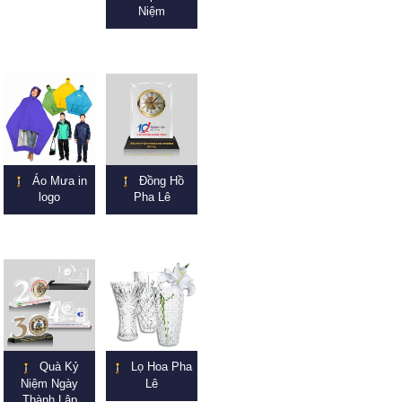
Niệm
Áo Mưa in
Đồng Hồ
logo
Pha Lê
Quà Kỷ
Lọ Hoa Pha
Niệm Ngày
Lê
Thành Lập