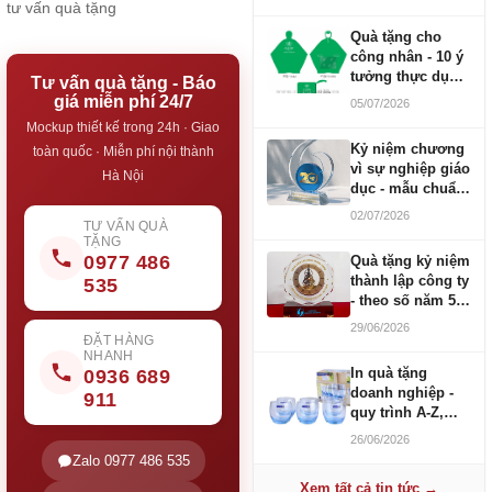
tư vấn quà tặng
Quà tặng cho
công nhân - 10 ý
tưởng thực dụng
Tư vấn quà tặng - Báo
ngân sách 100-
giá miễn phí 24/7
05/07/2026
500K
Mockup thiết kế trong 24h · Giao
Kỷ niệm chương
toàn quốc · Miễn phí nội thành
vì sự nghiệp giáo
Hà Nội
dục - mẫu chuẩn
2026
02/07/2026
TƯ VẤN QUÀ
TẶNG
0977 486
Quà tặng kỷ niệm
thành lập công ty
535
- theo số năm 5,
10, 20, 30, 50
29/06/2026
ĐẶT HÀNG
NHANH
In quà tặng
0936 689
doanh nghiệp -
911
quy trình A-Z,
báo giá và thời
26/06/2026
gian
Zalo 0977 486 535
Xem tất cả tin tức →