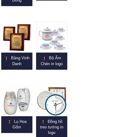
Đồng
Bảng Vinh
Bộ Ấm
Danh
Chén in logo
Lọ Hoa
Đồng hồ
Gốm
treo tường in
logo