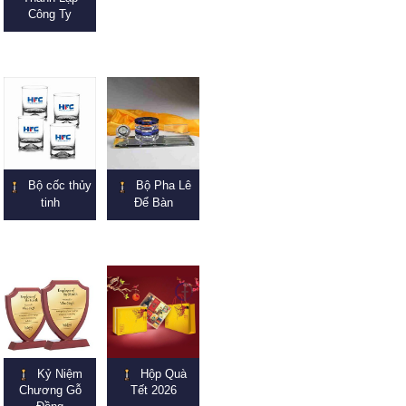
Công Ty
Bộ cốc thủy
Bộ Pha Lê
tinh
Để Bàn
Kỷ Niệm
Hộp Quà
Chương Gỗ
Tết 2026