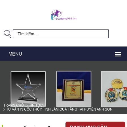
TRANG CHỦ
TIN TỨC
TƯ VẤN IN CỐC THỦY TINH LÀM QUÀ TẶNG TẠI HUYỆN ANH SƠN