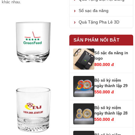
khác nhau.
Sổ sạc đa năng
Quà Tặng Pha Lê 3D
SẢN PHẨM NỔI BẬT
Sổ sặc đa năng in
logo
800.000 đ
Bộ số kỷ niệm
ngày thành lập 29
550.000 đ
Bộ số kỷ niệm
ngày thành lập 28
550.000 đ