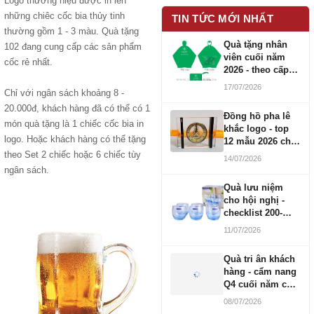
Logo thương hiệu được in lên
những chiêc cốc bia thủy tinh
TIN TỨC MỚI NHẤT
thường gồm 1 - 3 màu. Quà tặng
Quà tặng nhân
102 đang cung cấp các sản phẩm
viên cuối năm
cốc rẻ nhất.
2026 - theo cấp
bậc CBNV
17/07/2026
Chỉ với ngân sách khoảng 8 -
20.000đ, khách hàng đã có thể có 1
Đồng hồ pha lê
món quà tặng là 1 chiếc cốc bia in
khắc logo - top
logo. Hoặc khách hàng có thể tặng
12 mẫu 2026 cho
doanh nghiệp
theo Set 2 chiếc hoặc 6 chiếc tùy
14/07/2026
ngân sách.
Quà lưu niệm
cho hội nghị -
checklist 200-
1000 người
11/07/2026
Quà tri ân khách
hàng - cẩm nang
Q4 cuối năm cho
doanh nghiệp
08/07/2026