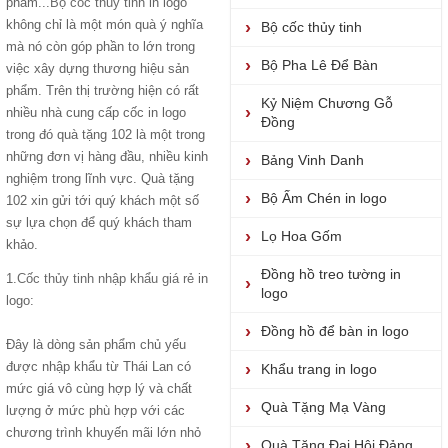
phẩm...
Bộ cốc thủy tinh
in logo
không chỉ là một món quà ý nghĩa
Bộ cốc thủy tinh
mà nó còn góp phần to lớn trong
Bộ Pha Lê Để Bàn
việc xây dựng thương hiệu sản
phẩm. Trên thị trường hiện có rất
Kỷ Niệm Chương Gỗ
nhiều nhà cung cấp cốc in logo
Đồng
trong đó quà tặng 102 là một trong
những đơn vị hàng đầu, nhiều kinh
Bảng Vinh Danh
nghiệm trong lĩnh vực. Quà tặng
Bộ Ấm Chén in logo
102 xin gửi tới quý khách một số
sự lựa chọn để quý khách tham
Lọ Hoa Gốm
khảo.
Đồng hồ treo tường in
1.
Cốc thủy tinh nhập khẩu giá rẻ
in
logo
logo:
Đồng hồ để bàn in logo
Đây là dòng sản phẩm chủ yếu
được nhập khẩu từ Thái Lan có
Khẩu trang in logo
mức giá vô cùng hợp lý và chất
Quà Tặng Mạ Vàng
lượng ở mức phù hợp với các
chương trình khuyến mãi lớn nhỏ
Quà Tặng Đại Hội Đảng