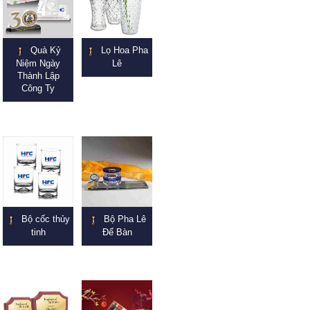
Quà Kỷ
Lọ Hoa Pha
Niệm Ngày
Lê
Thành Lập
Công Ty
Bộ cốc thủy
Bộ Pha Lê
tinh
Để Bàn