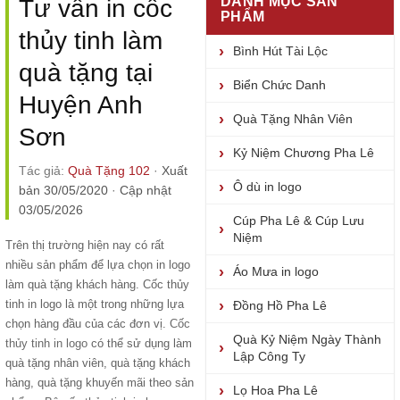
DANH MỤC SẢN
Tư vấn in cốc
PHẨM
thủy tinh làm
Bình Hút Tài Lộc
quà tặng tại
Biển Chức Danh
Huyện Anh
Quà Tặng Nhân Viên
Sơn
Kỷ Niệm Chương Pha Lê
Tác giả:
Quà Tặng 102
·
Xuất
Ô dù in logo
bản 30/05/2020
·
Cập nhật
03/05/2026
Cúp Pha Lê & Cúp Lưu
Niệm
Trên thị trường hiện nay có rất
nhiều sản phẩm để lựa chọn in logo
Áo Mưa in logo
làm quà tặng khách hàng. Cốc thủy
tinh in logo là một trong những lựa
Đồng Hồ Pha Lê
chọn hàng đầu của các đơn vị.
Cốc
Quà Kỷ Niệm Ngày Thành
thủy tinh in logo
có thể sử dụng làm
Lập Công Ty
quà tặng nhân viên, quà tặng khách
hàng, quà tặng khuyến mãi theo sản
Lọ Hoa Pha Lê