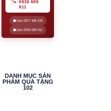
0936 689
911
Zalo 0977 486 535
Zalo 0936 689 911
DANH MỤC SẢN
PHẨM QUÀ TẶNG
102