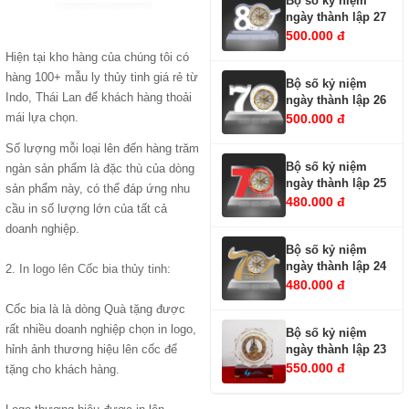
Bộ số kỷ niệm
ngày thành lập 27
500.000 đ
Hiện tại kho hàng của chúng tôi có
hàng 100+ mẫu ly thủy tinh giá rẻ từ
Bộ số kỷ niệm
Indo, Thái Lan để khách hàng thoải
ngày thành lập 26
mái lựa chọn.
500.000 đ
Số lượng mỗi loại lên đến hàng trăm
Bộ số kỷ niệm
ngàn sản phẩm là đặc thù của dòng
ngày thành lập 25
sản phẩm này, có thể đáp ứng nhu
480.000 đ
cầu in số lượng lớn của tất cả
doanh nghiệp.
Bộ số kỷ niệm
ngày thành lập 24
2.
In logo lên Cốc bia thủy tinh
:
480.000 đ
Cốc bia là là dòng Quà tặng được
rất nhiều doanh nghiệp chọn in logo,
Bộ số kỷ niệm
ngày thành lập 23
hỉnh ảnh thương hiệu lên cốc để
550.000 đ
tặng cho khách hàng.