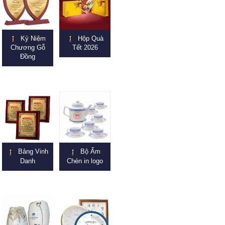
Kỷ Niệm
Hộp Quà
Chương Gỗ
Tết 2026
Đồng
Bảng Vinh
Bộ Ấm
Danh
Chén in logo