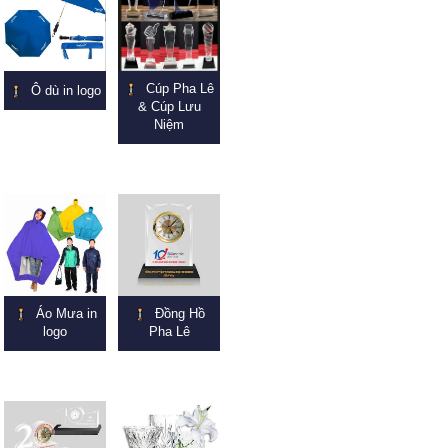
Cúp Pha Lê
Ô dù in logo
& Cúp Lưu
Niệm
Áo Mưa in
Đồng Hồ
logo
Pha Lê