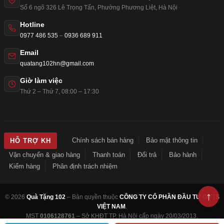
Số 6 ngõ 326 Lê Trọng Tấn
,
Phường Phương Liệt
,
Hà Nội
Hotline
0977 486 535
–
0936 689 911
Email
quatang102hn@gmail.com
Giờ làm việc
Thứ 2 – Thứ 7, 08:00 – 17:30
Chính sách bán hàng
Bảo mật thông tin
HỖ TRỢ KH
Vận chuyển & giao hàng
Thanh toán
Đổi trả
Bảo hành
Kiểm hàng
Phân định trách nhiệm
© 2026
Quà Tặng 102
– Bản quyền thuộc
CÔNG TY CỔ PHẦN ĐẦU TƯ GIFTS
VIỆT NAM
.
MST
0106128761
– Sở KHĐT TP. Hà Nội cấp ngày 20/03/2013.