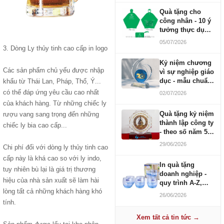
Quà tặng cho
công nhân - 10 ý
tưởng thực dụng
ngân sách 100-
05/07/2026
500K
3. Dòng Ly thủy tinh cao cấp in logo
Kỷ niệm chương
Các sản phẩm chủ yếu được nhập
vì sự nghiệp giáo
dục - mẫu chuẩn
khẩu từ Thái Lan, Pháp, Thổ, Ý...
2026
có thể đáp ứng yêu cầu cao nhất
02/07/2026
của khách hàng. Từ những chiếc ly
Quà tặng kỷ niệm
rượu vang sang trọng đến những
thành lập công ty
chiếc ly bia cao cấp...
- theo số năm 5,
10, 20, 30, 50
29/06/2026
Chi phí đối với dòng ly thủy tinh cao
cấp này là khá cao so với ly indo,
In quà tặng
tuy nhiên bù lại là giá trị thương
doanh nghiệp -
hiệu của nhà sản xuất sẽ làm hài
quy trình A-Z,
lòng tất cả những khách hàng khó
báo giá và thời
26/06/2026
gian
tính.
Xem tất cả tin tức →