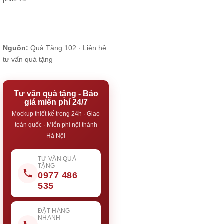
Nguồn:
Quà Tặng 102 ·
Liên hệ
tư vấn quà tặng
Tư vấn quà tặng - Báo
giá miễn phí 24/7
Mockup thiết kế trong 24h · Giao
toàn quốc · Miễn phí nội thành
Hà Nội
TƯ VẤN QUÀ
TẶNG
0977 486
535
ĐẶT HÀNG
NHANH