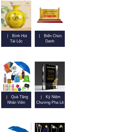
Bình Hút
Biển Chức
Tài Lộc
Danh
Quà Tặng
Kỷ Niệm
Nhân Viên
Chương Pha Lê