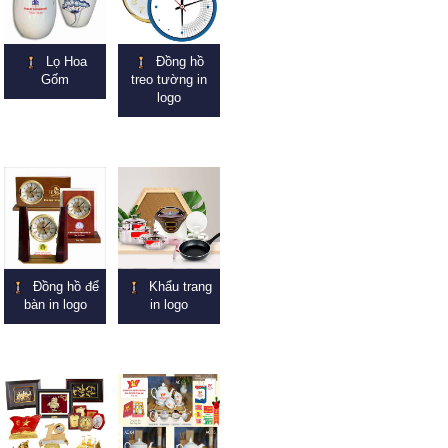
Lọ Hoa
Đồng hồ
Gốm
treo tường in
logo
Đồng hồ để
Khẩu trang
bàn in logo
in logo