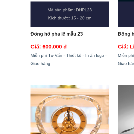
Mã sản phẩm: DHPL23
Kích thước: 15 - 20 cm
Đồng hồ pha lê mẫu 23
Đồng h
Giá: 600.000 đ
Giá: L
Miễn phí Tư Vấn - Thiết kế - In ấn logo -
Miễn phí
Giao hàng
Giao hà