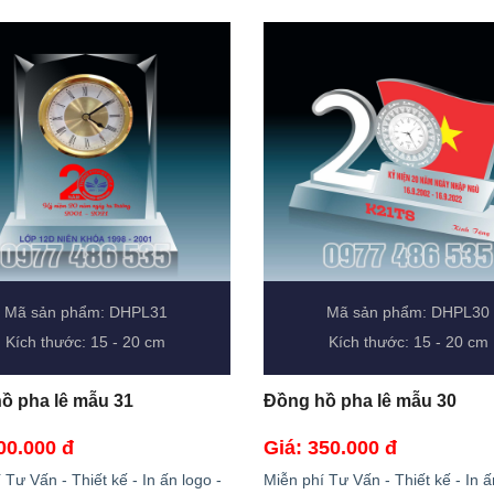
Mã sản phẩm: DHPL31
Mã sản phẩm: DHPL30
Kích thước: 15 - 20 cm
Kích thước: 15 - 20 cm
ồ pha lê mẫu 31
Đồng hồ pha lê mẫu 30
00.000 đ
Giá: 350.000 đ
 Tư Vấn - Thiết kế - In ấn logo -
Miễn phí Tư Vấn - Thiết kế - In ấ