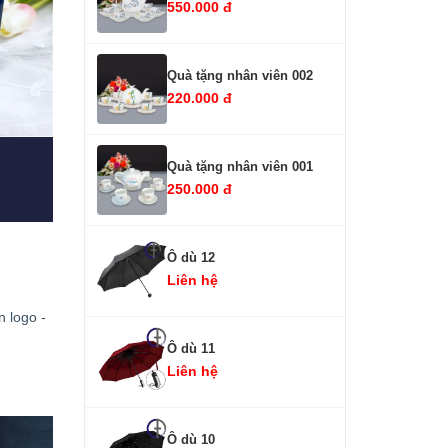
550.000 đ
Quà tặng nhân viên 002
220.000 đ
Quà tặng nhân viên 001
250.000 đ
Ô dù 12
Liên hệ
n logo -
Ô dù 11
Liên hệ
Ô dù 10