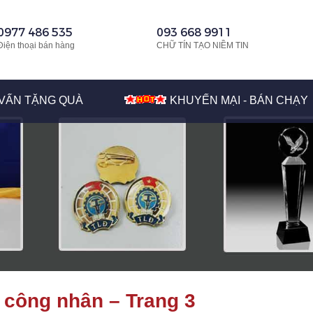
0977 486 535
093 668 9911
Điện thoại bán hàng
CHỮ TÍN TẠO NIỀM TIN
VẤN TẶNG QUÀ
KHUYẾN MẠI - BÁN CHẠY
 công nhân – Trang 3