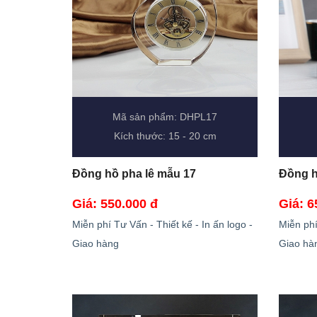
Mã sản phẩm: DHPL17
Kích thước: 15 - 20 cm
Đồng hồ pha lê mẫu 17
Đồng h
Giá: 550.000 đ
Giá: 6
Miễn phí Tư Vấn - Thiết kế - In ấn logo -
Miễn phí
Giao hàng
Giao hà